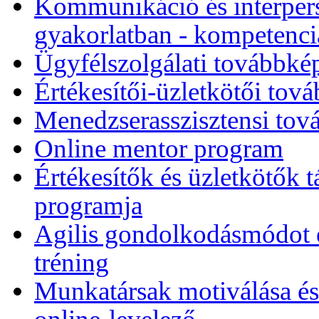
Kommunikáció és interpers
gyakorlatban - kompetencia-
Ügyfélszolgálati továbbk
Értékesítői-üzletkötői to
Menedzserasszisztensi to
Online mentor program
Értékesítők és üzletkötők
programja
Agilis gondolkodásmódot és
tréning
Munkatársak motiválása és 