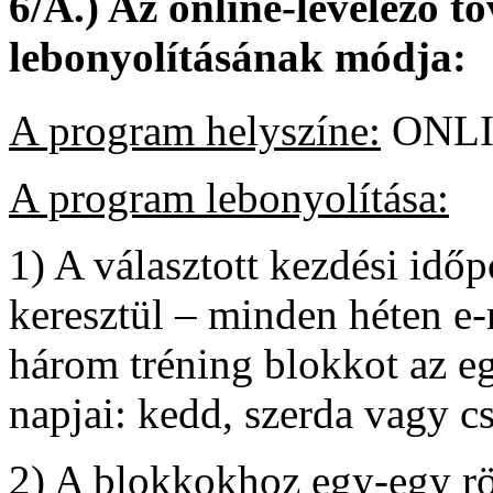
6/A.) Az online-levelező 
lebonyolításának módja:
A program helyszíne:
ONL
A program lebonyolítása:
1) A választott kezdési idő
keresztül – minden héten e
három tréning blokkot az eg
napjai: kedd, szerda vagy cs
2) A blokkokhoz egy-egy röv