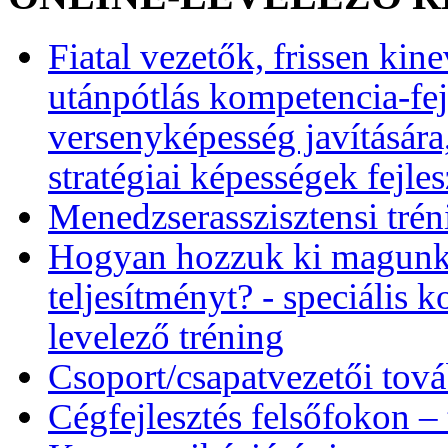
Fiatal vezetők, frissen kin
utánpótlás kompetencia-fej
versenyképesség javítására
stratégiai képességek fejles
Menedzserasszisztensi trén
Hogyan hozzuk ki magunkb
teljesítményt? - speciális 
levelező tréning
Csoport/csapatvezetői tov
Cégfejlesztés felsőfokon –