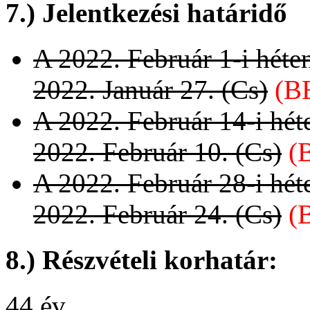
7.) Jelentkezési határidő
A 2022. Február 1-i héte
2022. Január 27. (Cs)
(B
A 2022. Február 14-i hé
2022. Február 10. (Cs)
(
A 2022. Február 28-i hé
2022. Február 24. (Cs)
(
8.) Részvételi korhatár:
44 év