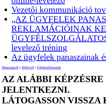
online-levelező
Vezetői kommunikáció tová
„AZ ÜGYFELEK PANAS
REKLAMÁCIÓINAK KEZ
ÜGYFÉLSZOLGÁLATOSOKN
levelező tréning
Az ügyfelek panaszainak é
Magunkról
•
Hírlevél
•
Elérhetőségeink
AZ ALÁBBI KÉPZÉSRE
JELENTKEZNI.
LÁTOGASSON VISSZA 