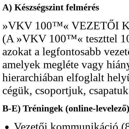
A) Készségszint felmérés
»VKV 100™« VEZETŐI 
(A »VKV 100™« teszttel 10
azokat a legfontosabb vezet
amelyek megléte vagy hiánya
hierarchiában elfoglalt helyü
cégük, csoportjuk, csapatuk 
B-E) Tréningek (online-levelező
Vezetői kommunikáció (8