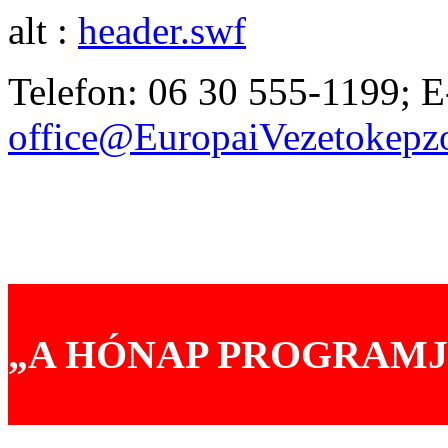
alt :
header.swf
Telefon: 06 30 555-1199; E
office@EuropaiVezetokep
Akik már választották prog
Tréningjeinkről mondták
„A HÓNAP PROGRAMJ