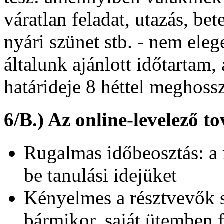
váratlan feladat, utazás, bet
nyári szünet stb. - nem ele
általunk ajánlott időtartam
határideje 8 héttel meghoss
6/B.) Az online-levelező t
Rugalmas időbeosztás: a 
be tanulási idejüket
Kényelmes a résztvevők s
bármikor, saját ütemben 