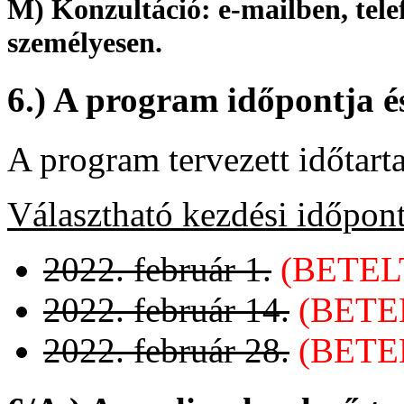
M) Konzultáció: e-mailben, tele
személyesen.
6.) A program időpontja é
A program tervezett időtart
Választható kezdési időpon
2022. február 1.
(BETEL
2022. február 14.
(BETE
2022. február 28.
(BETE