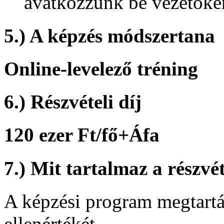
avatkozzunk be vezetőkén
5.) A képzés módszertana
Online-levelező tréning
6.) Részvételi díj
120 ezer Ft/fő+Áfa
7.) Mit tartalmaz a részvét
A képzési program megtartá
ellenértékét.