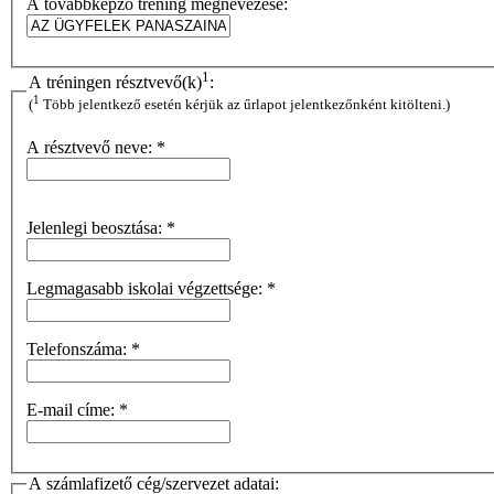
A továbbképző tréning megnevezése:
1
A tréningen résztvevő(k)
:
1
(
Több jelentkező esetén kérjük az űrlapot jelentkezőnként kitölteni.)
A résztvevő neve:
*
Jelenlegi beosztása:
*
Legmagasabb iskolai végzettsége:
*
Telefonszáma:
*
E-mail címe:
*
A számlafizető cég/szervezet adatai: