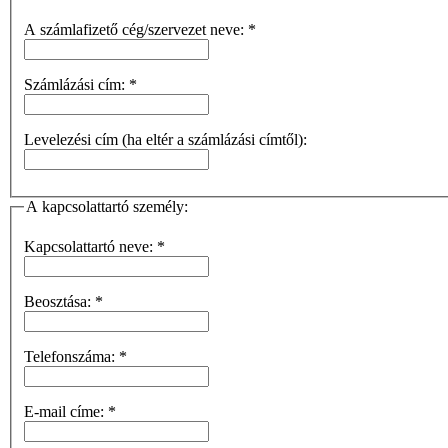
A számlafizető cég/szervezet neve:
*
Számlázási cím:
*
Levelezési cím (ha eltér a számlázási címtől):
A kapcsolattartó személy:
Kapcsolattartó neve:
*
Beosztása:
*
Telefonszáma:
*
E-mail címe:
*