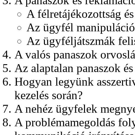
A panaszok és reklamáci
A félretájékozottság és
Az ügyfél manipulációk
Az ügyféljátszmák feli
A valós panaszok orvoslá
Az alaptalan panaszok és
Hogyan legyünk asszertiv
kezelés során?
A nehéz ügyfelek megny
A problémamegoldás foly