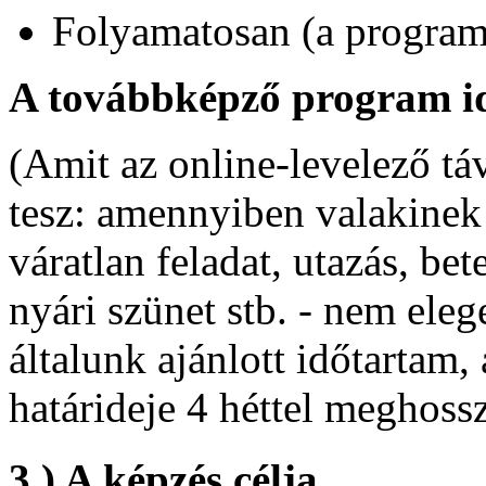
Folyamatosan (a program 
A továbbképző program id
(Amit az online-levelező tá
tesz: amennyiben valakinek
váratlan feladat, utazás, bet
nyári szünet stb. - nem ele
általunk ajánlott időtartam
határideje 4 héttel meghoss
3.) A képzés célja