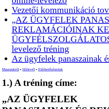
online-levelező
Vezetői kommunikáció tová
„AZ ÜGYFELEK PANAS
REKLAMÁCIÓINAK KEZ
ÜGYFÉLSZOLGÁLATOSOKN
levelező tréning
Az ügyfelek panaszainak é
Magunkról
•
Hírlevél
•
Elérhetőségeink
1.) A tréning címe:
„AZ ÜGYFELEK