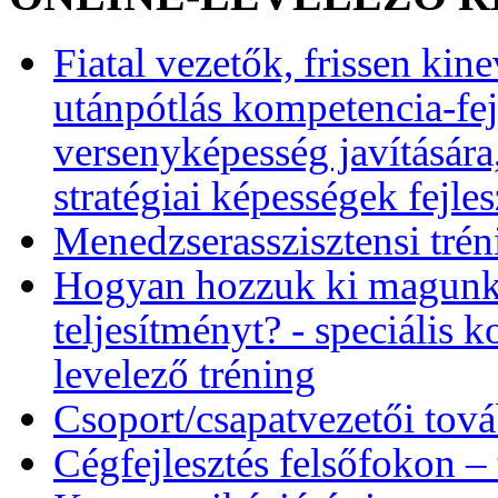
Fiatal vezetők, frissen kin
utánpótlás kompetencia-fej
versenyképesség javítására
stratégiai képességek fejles
Menedzserasszisztensi trén
Hogyan hozzuk ki magunkb
teljesítményt? - speciális 
levelező tréning
Csoport/csapatvezetői tov
Cégfejlesztés felsőfokon –