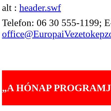
alt :
header.swf
Telefon: 06 30 555-1199; E
office@EuropaiVezetokep
Akik már választották prog
Tréningjeinkről mondták
„A HÓNAP PROGRAMJ