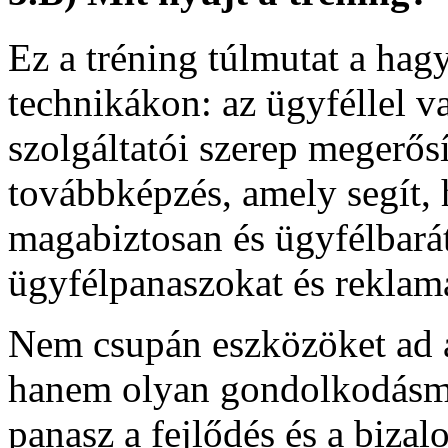
Ez a tréning túlmutat a ha
technikákon: az ügyféllel va
szolgáltatói szerep megerősí
továbbképzés, amely segít,
magabiztosan és ügyfélbará
ügyfélpanaszokat és reklam
Nem csupán eszközöket ad a
hanem olyan gondolkodásmó
panasz a fejlődés és a bizal