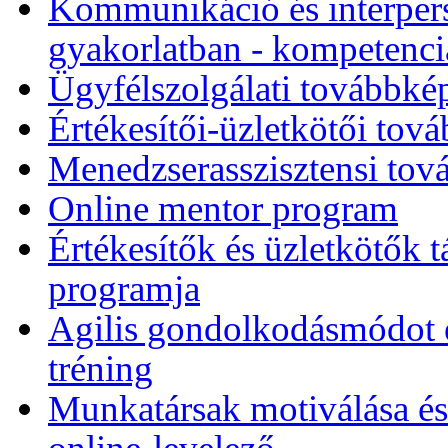
Kommunikáció és interpers
gyakorlatban - kompetencia-
Ügyfélszolgálati továbbk
Értékesítői-üzletkötői to
Menedzserasszisztensi to
Online mentor program
Értékesítők és üzletkötők
programja
Agilis gondolkodásmódot és
tréning
Munkatársak motiválása és 