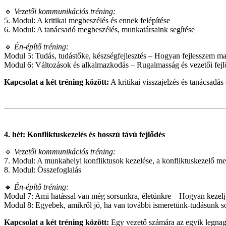
🔹
Vezetői kommunikációs tréning:
5. Modul: A kritikai megbeszélés és ennek felépítése
6. Modul: A tanácsadó megbeszélés, munkatársaink segítése
🔹
Én-építő tréning:
Modul 5: Tudás, tudástőke, készségfejlesztés – Hogyan fejlesszem 
Modul 6: Változások és alkalmazkodás – Rugalmasság és vezetői fejl
Kapcsolat a két tréning között:
A kritikai visszajelzés és tanácsadás
4. hét: Konfliktuskezelés és hosszú távú fejlődés
🔹
Vezetői kommunikációs tréning:
7. Modul: A munkahelyi konfliktusok kezelése, a konfliktuskezelő me
8. Modul: Összefoglalás
🔹
Én-építő tréning:
Modul 7: Ami hatással van még sorsunkra, életünkre – Hogyan kezeljü
Modul 8: Egyebek, amikről jó, ha van további ismeretünk-tudásunk s
Kapcsolat a két tréning között:
Egy vezető számára az egyik legna