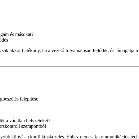
magam és másokat?
ődés
 csak akkor hatékony, ha a vezető folyamatosan fejlődik, és támogatja má
gbeszélés felépítése
k a váratlan helyzeteket?
orskontroll szempontból
gyobb kihívás a konfliktuskezelés. Ehhez nemcsak kommunikációs tec