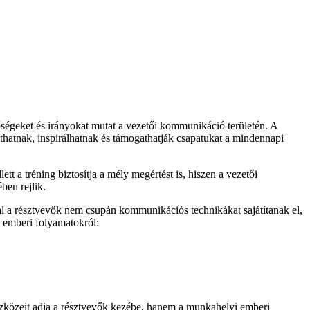
ségeket és irányokat mutat a vezetői kommunikáció területén. A
atnak, inspirálhatnak és támogathatják csapatukat a mindennapi
 a tréning biztosítja a mély megértést is, hiszen a vezetői
ben rejlik.
l a résztvevők nem csupán kommunikációs technikákat sajátítanak el,
 emberi folyamatokról:
közeit adja a résztvevők kezébe, hanem a munkahelyi emberi