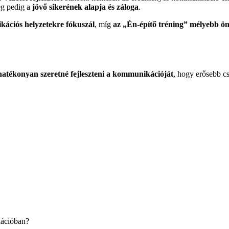
ég pedig a
jövő sikerének alapja és záloga
.
kációs helyzetekre fókuszál
, míg
az „Én-építő tréning” mélyebb öni
hatékonyan szeretné fejleszteni a kommunikációját
, hogy erősebb cs
kációban?