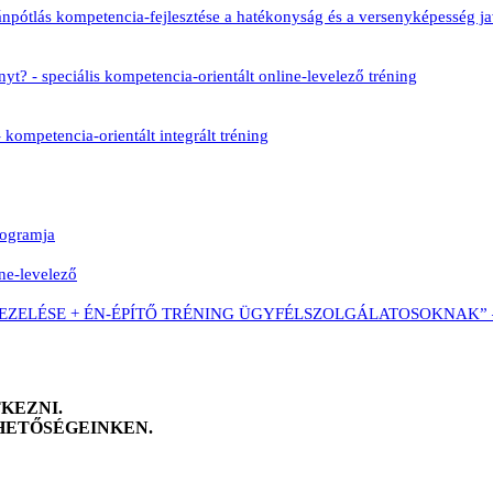
utánpótlás kompetencia-fejlesztése a hatékonyság és a versenyképesség ja
? - speciális kompetencia-orientált online-levelező tréning
kompetencia-orientált integrált tréning
rogramja
ine-levelező
SE + ÉN-ÉPÍTŐ TRÉNING ÜGYFÉLSZOLGÁLATOSOKNAK” – integrá
KEZNI.
HETŐSÉGEINKEN.