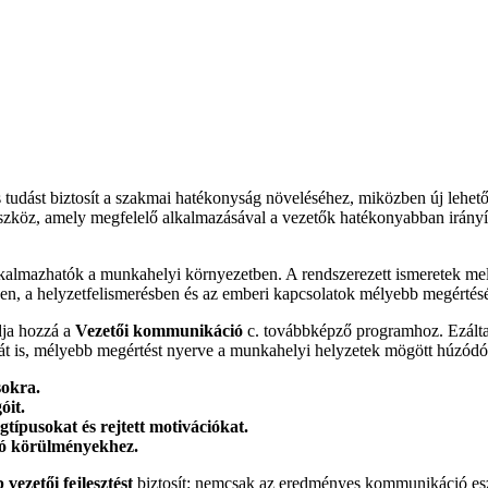
 tudást biztosít a szakmai hatékonyság növeléséhez, miközben új lehető
köz, amely megfelelő alkalmazásával a vezetők hatékonyabban irányíth
almazhatók a munkahelyi környezetben. A rendszerezett ismeretek mellett
en, a helyzetfelismerésben és az emberi kapcsolatok mélyebb megértésé
dja hozzá a
Vezetői kommunikáció
c. továbbképző programhoz. Ezálta
t is, mélyebb megértést nyerve a munkahelyi helyzetek mögött húzódó
sokra.
óit.
típusokat és rejtett motivációkat.
ó körülményekhez.
ezetői fejlesztést
biztosít: nemcsak az eredményes kommunikáció esz