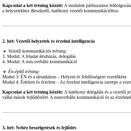
Kapcsolat a két tréning között:
A modulok párhuzamos feldolgozása se
a helyzetekhez illeszkedő, hatékony vezetői kommunikációhoz.
2. hét: Vezetői helyzetek és érzelmi intelligencia
🔹
Vezetői kommunikációs tréning:
3. Modul: A feladat átruházás, delegálás
4. Modul: A non-verbális kommunikáció
🔹
Én-építő tréning:
Modul 3: ÉN és a társadalom – Helyem és felelősségem vezetőként
Modul 4: Értelem és érzelem – Az érzelmi intelligencia szerepe a ve
Kapcsolat a két tréning között:
A hatékony delegálás és a vezetői jel
vállal mások fejlődéséért. A nonverbális kommunikáció és az érzelme
3. hét: Nehéz beszélgetések és fejlődés