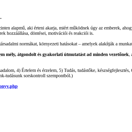
.
nten alapmű, aki érteni akarja, miért működnek úgy az emberek, ahogy, 
 hozzáállása, döntései, motivációi és reakciói is.
, társadalmi normákat, környezeti hatásokat – amelyek alakítják a munka
em mély, átgondolt és gyakorlati útmutatást ad minden vezetőnek
,
sadalom, 4) Értelem és érzelem, 5) Tudás, tudástőke, készségfejlesztés
ünk-tudásunk sorskontroll szempontból.)
konyv.php