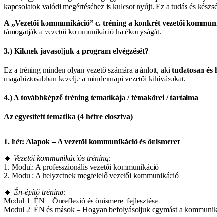
kapcsolatok valódi megértéséhez is kulcsot nyújt. Ez a tudás és készs
A „Vezetői kommunikáció” c. tréning a konkrét vezetői kommuni
támogatják a vezetői kommunikáció hatékonyságát.
3.) Kiknek javasoljuk a program elvégzését?
Ez a tréning minden olyan vezető számára ajánlott, aki
tudatosan és 
magabiztosabban kezelje a mindennapi vezetői kihívásokat.
4.) A továbbképző tréning tematikája / témakörei / tartalma
Az egyesített tematika (4 hétre elosztva)
1. hét: Alapok – A vezetői kommunikáció és önismeret
🔹
Vezetői kommunikációs tréning:
1. Modul: A professzionális vezetői kommunikáció
2. Modul: A helyzetnek megfelelő vezetői kommunikáció
🔹
Én-építő tréning:
Modul 1: ÉN – Önreflexió és önismeret fejlesztése
Modul 2: ÉN és mások – Hogyan befolyásoljuk egymást a kommuni