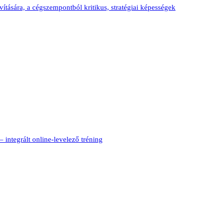
vítására, a cégszempontból kritikus, stratégiai képességek
lt online-levelező tréning