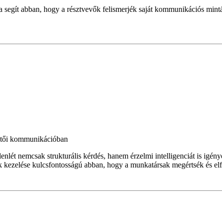
gít abban, hogy a résztvevők felismerjék saját kommunikációs mintázat
zetői kommunikációban
enlét nemcsak strukturális kérdés, hanem érzelmi intelligenciát is igén
k kezelése kulcsfontosságú abban, hogy a munkatársak megértsék és elf