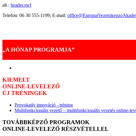
alt :
header.swf
Telefon: 06 30 555-1199; E-mail:
office@EuropaiVezetokepzoAkade
Akik már választották programjaink valamelyikét
Tréningjeinkről mondták
„A HÓNAP PROGRAMJA”
KIEMELT
ONLINE-LEVELEZŐ
ÚJ TRÉNINGEK
Provokatív innováció - tréning
Multifunkcionális vezető – multifunkcionális vezetés online-le
TOVÁBBKÉPZŐ PROGRAMOK
ONLINE-LEVELEZŐ RÉSZVÉTELLEL