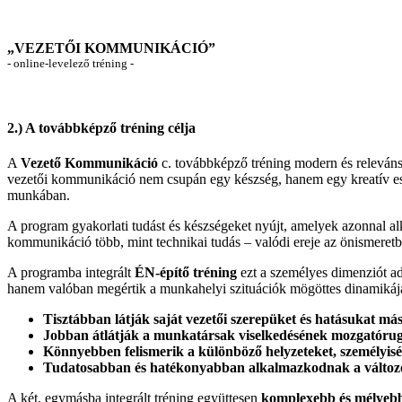
„VEZETŐI KOMMUNIKÁCIÓ”
- online-levelező tréning -
2.) A továbbképző tréning célja
A
Vezető Kommunikáció
c. továbbképző tréning modern és releváns
vezetői kommunikáció nem csupán egy készség, hanem egy kreatív esz
munkában.
A program gyakorlati tudást és készségeket nyújt, amelyek azonnal alk
kommunikáció több, mint technikai tudás – valódi ereje az önismeretb
A programba integrált
ÉN-építő tréning
ezt a személyes dimenziót a
hanem valóban megértik a munkahelyi szituációk mögöttes dinamikájá
Tisztábban látják saját vezetői szerepüket és hatásukat má
Jobban átlátják a munkatársak viselkedésének mozgatórug
Könnyebben felismerik a különböző helyzeteket, személyiség
Tudatosabban és hatékonyabban alkalmazkodnak a változ
A két, egymásba integrált tréning együttesen
komplexebb és mélyebb v