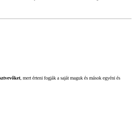
észtvevőket
, mert érteni fogják a saját maguk és mások egyéni és