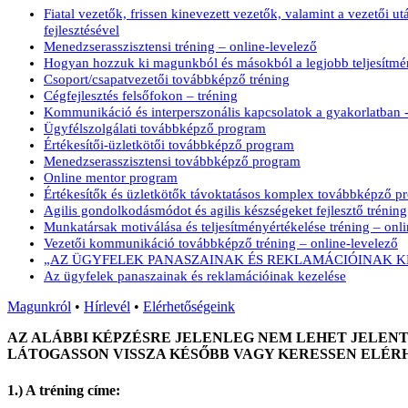
Fiatal vezetők, frissen kinevezett vezetők, valamint a vezetői 
fejlesztésével
Menedzserasszisztensi tréning – online-levelező
Hogyan hozzuk ki magunkból és másokból a legjobb teljesítményt
Csoport/csapatvezetői továbbképző tréning
Cégfejlesztés felsőfokon – tréning
Kommunikáció és interperszonális kapcsolatok a gyakorlatban - 
Ügyfélszolgálati továbbképző program
Értékesítői-üzletkötői továbbképző program
Menedzserasszisztensi továbbképző program
Online mentor program
Értékesítők és üzletkötők távoktatásos komplex továbbképző p
Agilis gondolkodásmódot és agilis készségeket fejlesztő tréning
Munkatársak motiválása és teljesítményértékelése tréning – onl
Vezetői kommunikáció továbbképző tréning – online-levelező
„AZ ÜGYFELEK PANASZAINAK ÉS REKLAMÁCIÓINAK KEZELÉ
Az ügyfelek panaszainak és reklamációinak kezelése
Magunkról
•
Hírlevél
•
Elérhetőségeink
AZ ALÁBBI KÉPZÉSRE JELENLEG NEM LEHET JELENT
LÁTOGASSON VISSZA KÉSŐBB VAGY KERESSEN ELÉR
1.) A tréning címe: