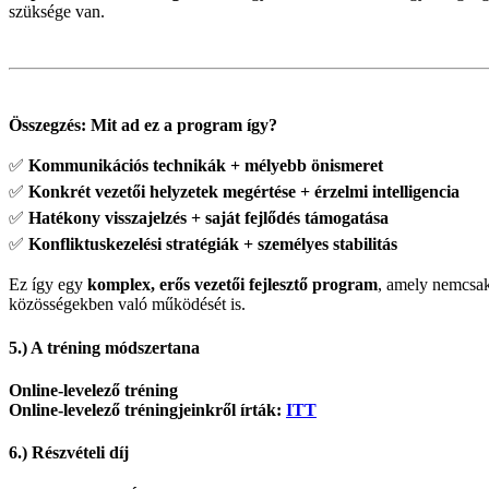
szüksége van.
Összegzés: Mit ad ez a program így?
✅
Kommunikációs technikák + mélyebb önismeret
✅
Konkrét vezetői helyzetek megértése + érzelmi intelligencia
✅
Hatékony visszajelzés + saját fejlődés támogatása
✅
Konfliktuskezelési stratégiák + személyes stabilitás
Ez így egy
komplex, erős vezetői fejlesztő program
, amely nemcsa
közösségekben való működését is.
5.) A tréning módszertana
Online-levelező tréning
Online-levelező tréningjeinkről írták:
ITT
6.) Részvételi díj