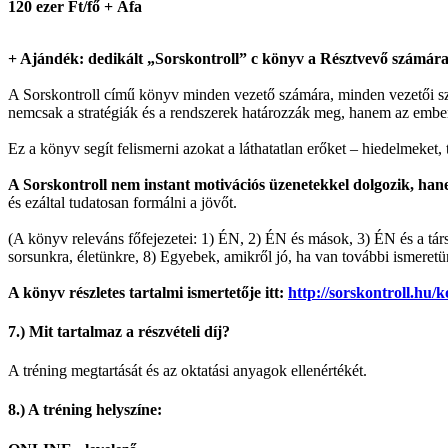
120 ezer Ft/fő + Áfa
+ Ajándék: dedikált „Sorskontroll” c könyv a Résztvevő számára
A Sorskontroll című könyv minden vezető számára, minden vezetői szi
nemcsak a stratégiák és a rendszerek határozzák meg, hanem az emberek
Ez a könyv segít felismerni azokat a láthatatlan erőket – hiedelmeket
A Sorskontroll nem instant motivációs üzenetekkel dolgozik, han
és ezáltal tudatosan formálni a jövőt.
(A könyv releváns főfejezetei: 1) ÉN, 2) ÉN és mások, 3) ÉN és a tár
sorsunkra, életünkre, 8) Egyebek, amikről jó, ha van további ismeret
A könyv részletes tartalmi ismertetője itt:
http://sorskontroll.hu/
7.) Mit tartalmaz a részvételi díj?
A tréning megtartását és az oktatási anyagok ellenértékét.
8.) A tréning helyszíne: