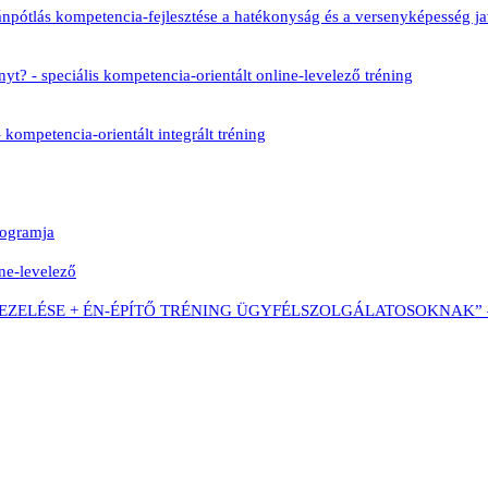
utánpótlás kompetencia-fejlesztése a hatékonyság és a versenyképesség ja
? - speciális kompetencia-orientált online-levelező tréning
kompetencia-orientált integrált tréning
rogramja
ine-levelező
SE + ÉN-ÉPÍTŐ TRÉNING ÜGYFÉLSZOLGÁLATOSOKNAK” – integrá