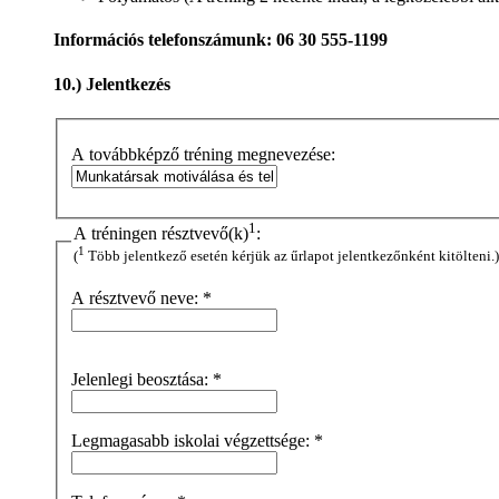
Információs telefonszámunk: 06 30 555-1199
10.) Jelentkezés
A továbbképző tréning megnevezése:
1
A tréningen résztvevő(k)
:
1
(
Több jelentkező esetén kérjük az űrlapot jelentkezőnként kitölteni.)
A résztvevő neve:
*
Jelenlegi beosztása:
*
Legmagasabb iskolai végzettsége:
*