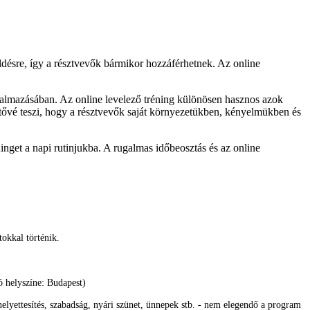
ldésre, így a résztvevők bármikor hozzáférhetnek. Az online
alkalmazásában. Az online levelező tréning különösen hasznos azok
ővé teszi, hogy a résztvevők saját környezetükben, kényelmükben és
ninget a napi rutinjukba. A rugalmas időbeosztás és az online
tokkal történik.
ó helyszíne: Budapest)
helyettesítés, szabadság, nyári szünet, ünnepek stb. - nem elegendő a program