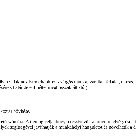
ben valakinek bármely okból - sürgős munka, váratlan feladat, utazás, b
ésének határideje 4 héttel meghosszabbítható.)
köztár bővítése.
ő számára. A tréning célja, hogy a résztvevők a program elvégzése u
yek segítségével javíthatják a munkahelyi hangulatot és növelhetik a do