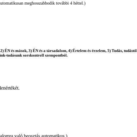
e automatikusan meghosszabbodik további 4 héttel.)
 2) ÉN és mások, 3) ÉN és a társadalom, 4) Értelem és érzelem, 5) Tudás, tudástő
tünk-tudásunk sorskontroll szempontból.
lenértékét.
kalomra való beosztás automatikus.)