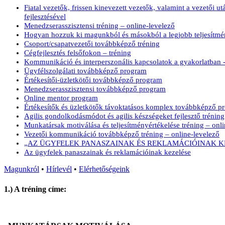
Fiatal vezetők, frissen kinevezett vezetők, valamint a vezetői 
fejlesztésével
Menedzserasszisztensi tréning – online-levelező
Hogyan hozzuk ki magunkból és másokból a legjobb teljesítményt
Csoport/csapatvezetői továbbképző tréning
Cégfejlesztés felsőfokon – tréning
Kommunikáció és interperszonális kapcsolatok a gyakorlatban - 
Ügyfélszolgálati továbbképző program
Értékesítői-üzletkötői továbbképző program
Menedzserasszisztensi továbbképző program
Online mentor program
Értékesítők és üzletkötők távoktatásos komplex továbbképző p
Agilis gondolkodásmódot és agilis készségeket fejlesztő tréning
Munkatársak motiválása és teljesítményértékelése tréning – onl
Vezetői kommunikáció továbbképző tréning – online-levelező
„AZ ÜGYFELEK PANASZAINAK ÉS REKLAMÁCIÓINAK KEZELÉ
Az ügyfelek panaszainak és reklamációinak kezelése
Magunkról
•
Hírlevél
•
Elérhetőségeink
1.) A tréning címe: