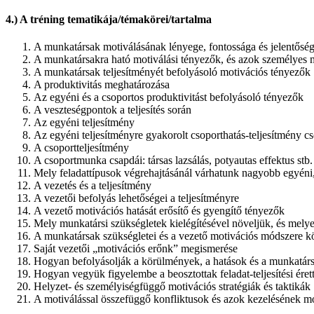
4.) A tréning tematikája/témakörei/tartalma
A munkatársak motiválásának lényege, fontossága és jelentősé
A munkatársakra ható motiválási tényezők, és azok személyes 
A munkatársak teljesítményét befolyásoló motivációs tényezők
A produktivitás meghatározása
Az egyéni és a csoportos produktivitást befolyásoló tényezők
A veszteségpontok a teljesítés során
Az egyéni teljesítmény
Az egyéni teljesítményre gyakorolt csoporthatás-teljesítmény c
A csoportteljesítmény
A csoportmunka csapdái: társas lazsálás, potyautas effektus stb.
Mely feladattípusok végrehajtásánál várhatunk nagyobb egyéni
A vezetés és a teljesítmény
A vezetői befolyás lehetőségei a teljesítményre
A vezető motivációs hatását erősítő és gyengítő tényezők
Mely munkatársi szükségletek kielégítésével növeljük, és mely
A munkatársak szükségletei és a vezető motivációs módszere k
Saját vezetői „motivációs erőnk” megismerése
Hogyan befolyásolják a körülmények, a hatások és a munkatárs
Hogyan vegyük figyelembe a beosztottak feladat-teljesítési éret
Helyzet- és személyiségfüggő motivációs stratégiák és taktikák
A motiválással összefüggő konfliktusok és azok kezelésének m