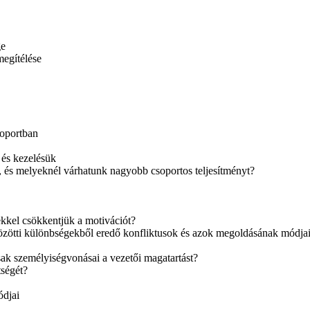
ge
megítélése
soportban
 és kezelésük
, és melyeknél várhatunk nagyobb csoportos teljesítményt?
ekkel csökkentjük a motivációt?
özötti különbségekből eredő konfliktusok és azok megoldásának módja
ak személyiségvonásai a vezetői magatartást?
tségét?
ódjai