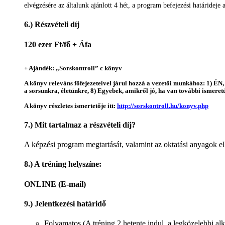
elvégzésére az általunk ajánlott 4 hét, a program befejezési határidej
6.) Részvételi díj
120 ezer Ft/fő + Áfa
+ Ajándék: „Sorskontroll” c könyv
A könyv releváns főfejezeteivel járul hozzá a vezetői munkához: 1) ÉN,
a sorsunkra, életünkre, 8) Egyebek, amikről jó, ha van további ismere
A könyv részletes ismertetője itt:
http://sorskontroll.hu/konyv.php
7.) Mit tartalmaz a részvételi díj?
A képzési program megtartását, valamint az oktatási anyagok el
8.) A tréning helyszíne:
ONLINE (E-mail)
9.) Jelentkezési határidő
Folyamatos (A tréning 2 hetente indul, a legközelebbi al