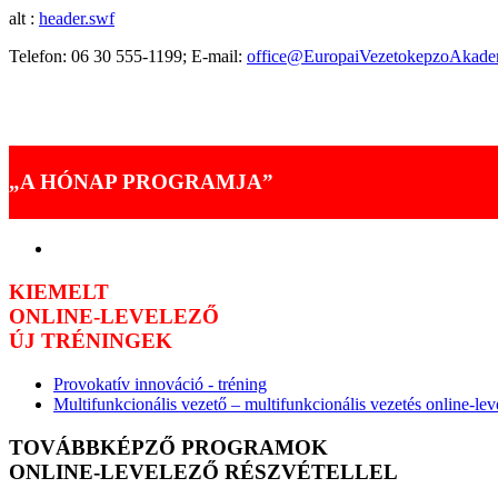
alt :
header.swf
Telefon: 06 30 555-1199; E-mail:
office@EuropaiVezetokepzoAkade
Akik már választották programjaink valamelyikét
Tréningjeinkről mondták
„A HÓNAP PROGRAMJA”
KIEMELT
ONLINE-LEVELEZŐ
ÚJ TRÉNINGEK
Provokatív innováció - tréning
Multifunkcionális vezető – multifunkcionális vezetés online-le
TOVÁBBKÉPZŐ PROGRAMOK
ONLINE-LEVELEZŐ RÉSZVÉTELLEL