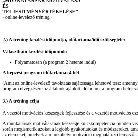
„MUNKATÁRSAK MOTIVÁLÁSA
ÉS
TELJESÍTMÉNYÉRTÉKELÉSE”
- online-levelező tréning -
2.) A tréning kezdési időpontja, időtartama/idő szükséglete:
Választható kezdési időpontok:
Folyamatosan (a program 2 hetente indul)
A képzési program időtartama: 4 hét
(Amit az online-levelező távoktatás sajátossága lehetővé tesz: amennyi
program elvégzésére az általunk ajánlott időtartam, a program befejez
3.) A tréning célja
A vezetői motivációs készségek fejlesztése és a vezetői motivációs esz
A munkatársak motiválásának készsége kulcskompetencia minden vezet
során megismerik azokat a legjobb gyakorlatokat és módszereket, amel
az elemeket, amelyek a munkahelyi motiváció meghatározó tényezői.