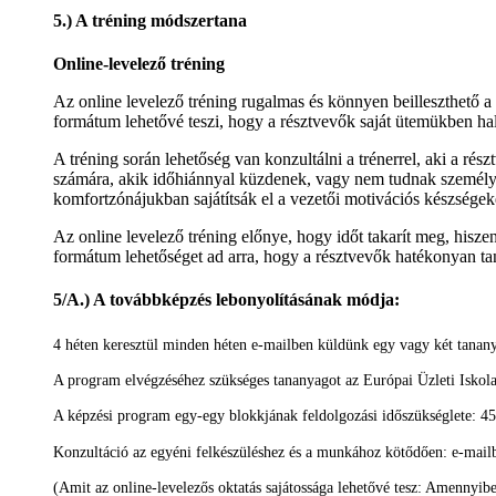
5.) A tréning módszertana
Online-levelező tréning
Az online levelező tréning rugalmas és könnyen beilleszthető a
formátum lehetővé teszi, hogy a résztvevők saját ütemükben ha
A tréning során lehetőség van konzultálni a trénerrel, aki a ré
számára, akik időhiánnyal küzdenek, vagy nem tudnak személye
komfortzónájukban sajátítsák el a vezetői motivációs készségek
Az online levelező tréning előnye, hogy időt takarít meg, hiszen
formátum lehetőséget ad arra, hogy a résztvevők hatékonyan ta
5/A.) A továbbképzés lebonyolításának módja:
4 héten keresztül minden héten e-mailben küldünk egy vagy két tanany
A program elvégzéséhez szükséges tananyagot az Európai Üzleti Iskola bi
A képzési program egy-egy blokkjának feldolgozási időszükséglete: 45
Konzultáció az egyéni felkészüléshez és a munkához kötődően: e-mailb
(Amit az online-levelezős oktatás sajátossága lehetővé tesz: Amennyibe