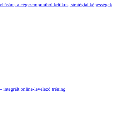
vítására, a cégszempontból kritikus, stratégiai képességek
lt online-levelező tréning