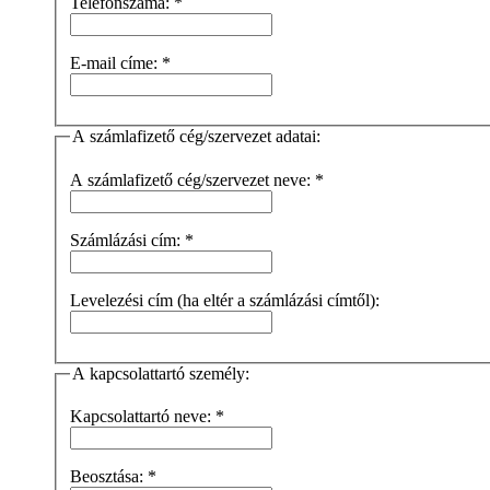
Telefonszáma:
*
E-mail címe:
*
A számlafizető cég/szervezet adatai:
A számlafizető cég/szervezet neve:
*
Számlázási cím:
*
Levelezési cím (ha eltér a számlázási címtől):
A kapcsolattartó személy:
Kapcsolattartó neve:
*
Beosztása:
*