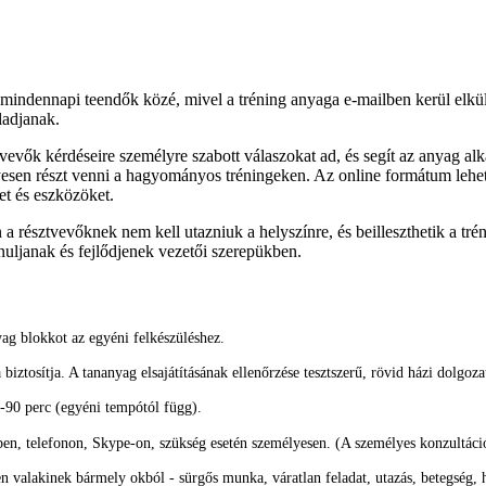
 mindennapi teendők közé, mivel a tréning anyaga e-mailben kerül elkü
ladjanak.
sztvevők kérdéseire személyre szabott válaszokat ad, és segít az anyag 
sen részt venni a hagyományos tréningeken. Az online formátum lehet
et és eszközöket.
 a résztvevőknek nem kell utazniuk a helyszínre, és beilleszthetik a tré
nuljanak és fejlődjenek vezetői szerepükben.
ag blokkot az egyéni felkészüléshez.
ztosítja. A tananyag elsajátításának ellenőrzése tesztszerű, rövid házi dolgoza
-90 perc (egyéni tempótól függ).
en, telefonon, Skype-on, szükség esetén személyesen. (A személyes konzultáci
n valakinek bármely okból - sürgős munka, váratlan feladat, utazás, betegség, 