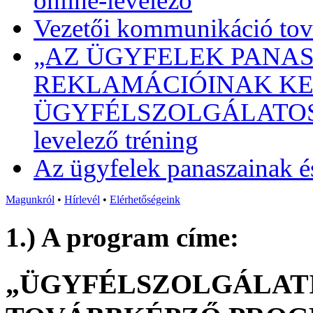
online-levelező
Vezetői kommunikáció tová
„AZ ÜGYFELEK PANAS
REKLAMÁCIÓINAK KEZ
ÜGYFÉLSZOLGÁLATOSOKN
levelező tréning
Az ügyfelek panaszainak é
Magunkról
•
Hírlevél
•
Elérhetőségeink
1.) A program címe:
„ÜGYFÉLSZOLGÁLAT