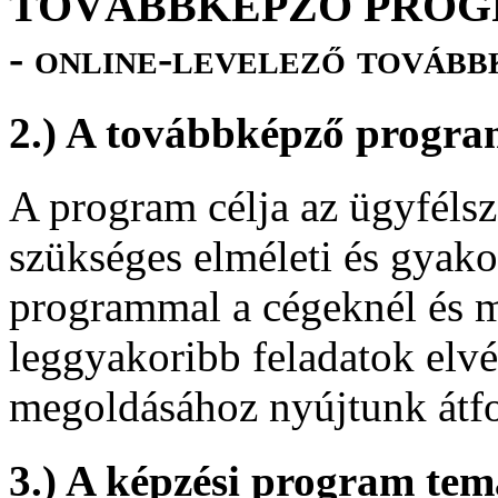
TOVÁBBKÉPZŐ PROG
- online-levelező tovább
2.) A továbbképző progra
A program célja az ügyfélsz
szükséges elméleti és gyakor
programmal a cégeknél és m
leggyakoribb feladatok elv
megoldásához nyújtunk átfo
3.) A képzési program tem