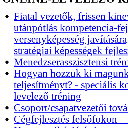
Fiatal vezetők, frissen kin
utánpótlás kompetencia-fej
versenyképesség javítására
stratégiai képességek fejles
Menedzserasszisztensi trén
Hogyan hozzuk ki magunkb
teljesítményt? - speciális 
levelező tréning
Csoport/csapatvezetői tov
Cégfejlesztés felsőfokon –