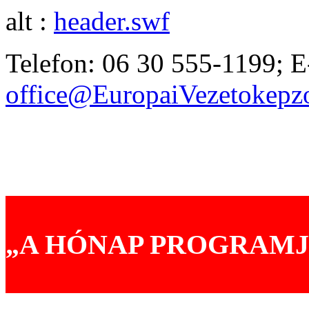
alt :
header.swf
Telefon: 06 30 555-1199; E
office@EuropaiVezetokep
Akik már választották prog
Tréningjeinkről mondták
„A HÓNAP PROGRAMJ