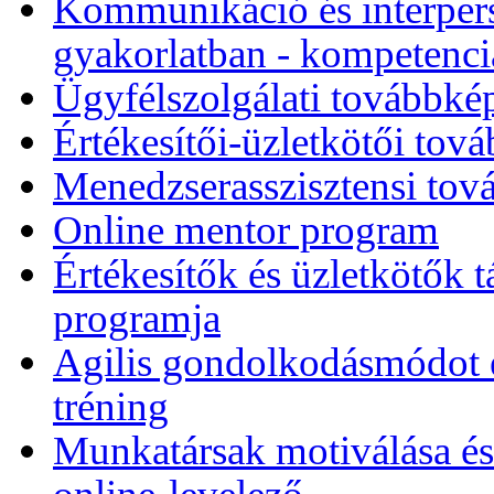
Kommunikáció és interpers
gyakorlatban - kompetencia-
Ügyfélszolgálati továbbk
Értékesítői-üzletkötői to
Menedzserasszisztensi to
Online mentor program
Értékesítők és üzletkötők
programja
Agilis gondolkodásmódot és
tréning
Munkatársak motiválása és 