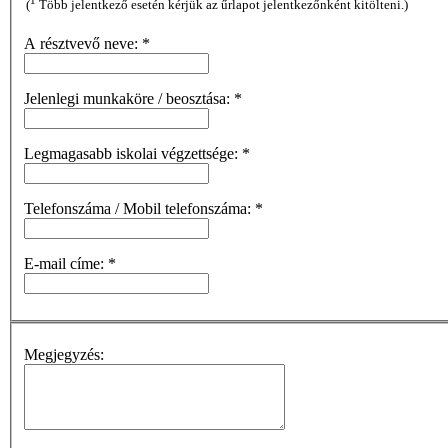
1
(
Több jelentkező esetén kérjük az űrlapot jelentkezőnként kitölteni.)
A résztvevő neve:
*
Jelenlegi munkaköre / beosztása:
*
Legmagasabb iskolai végzettsége:
*
Telefonszáma / Mobil telefonszáma:
*
E-mail címe:
*
Megjegyzés: