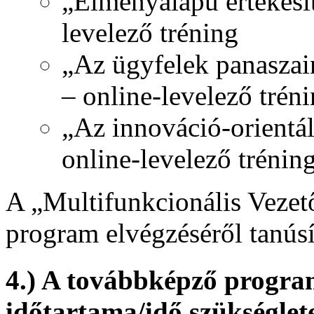
„Élményalapú értékesít
levelező tréning
„Az ügyfelek panaszai
– online-levelező trén
„Az innováció-orientá
online-levelező trénin
A „Multifunkcionális Vezető
program elvégzéséről tanúsí
4.) A továbbképző program
időtartama/idő szükséglet