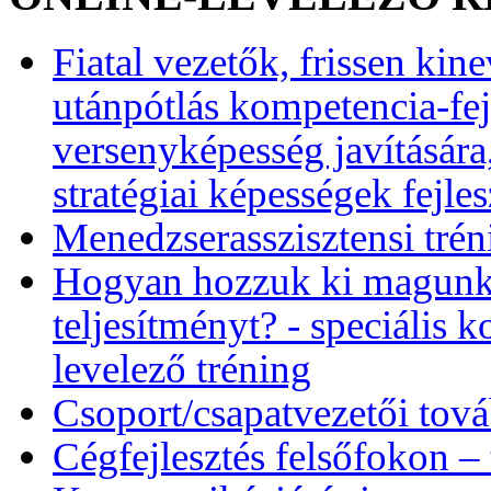
Fiatal vezetők, frissen kin
utánpótlás kompetencia-fej
versenyképesség javítására
stratégiai képességek fejles
Menedzserasszisztensi trén
Hogyan hozzuk ki magunkb
teljesítményt? - speciális 
levelező tréning
Csoport/csapatvezetői tov
Cégfejlesztés felsőfokon –