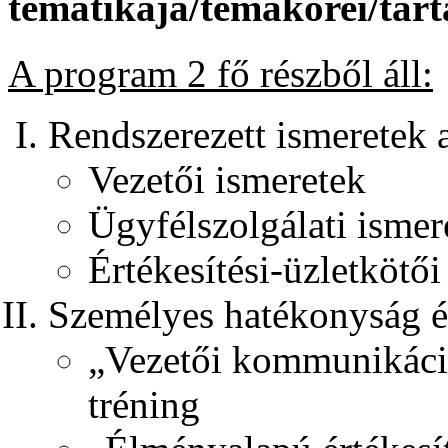
tematikája/témakörei/tar
A program 2 fő részből áll:
Rendszerezett ismeretek a
Vezetői ismeretek
Ügyfélszolgálati ismer
Értékesítési-üzletkötői
Személyes hatékonyság és
„Vezetői kommunikáció
tréning