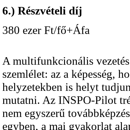
6.) Részvételi díj
380 ezer Ft/fő+Áfa
A multifunkcionális vezeté
szemlélet: az a képesség, 
helyzetekben is helyt tudjun
mutatni. Az INSPO-Pilot tré
nem egyszerű továbbképzés,
egyben, a mai gyakorlat ala