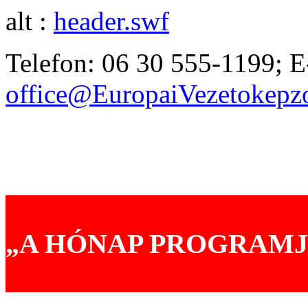
alt :
header.swf
Telefon: 06 30 555-1199; E
office@EuropaiVezetokep
Akik már választották prog
Tréningjeinkről mondták
„A HÓNAP PROGRAMJ