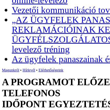
online-levelező
Vezetői kommunikáció tová
„AZ ÜGYFELEK PANAS
REKLAMÁCIÓINAK KEZ
ÜGYFÉLSZOLGÁLATOSOKN
levelező tréning
Az ügyfelek panaszainak é
Magunkról
•
Hírlevél
•
Elérhetőségeink
A PROGRAMOT ELŐZET
TELEFONOS
IDŐPONT EGYEZTETÉS