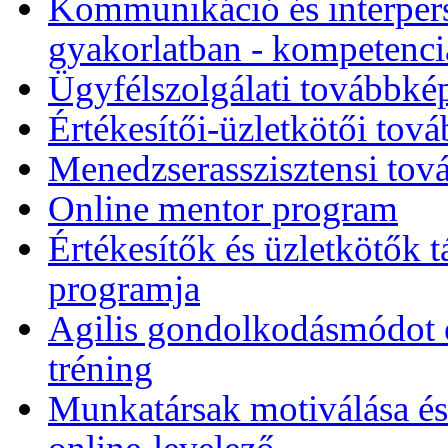
Kommunikáció és interpers
gyakorlatban - kompetencia-
Ügyfélszolgálati továbbk
Értékesítői-üzletkötői to
Menedzserasszisztensi to
Online mentor program
Értékesítők és üzletkötők
programja
Agilis gondolkodásmódot és
tréning
Munkatársak motiválása és 