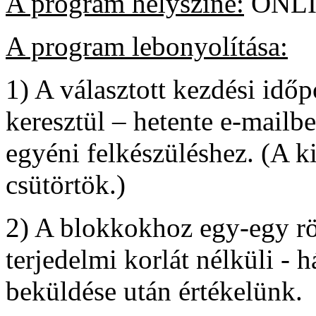
A program helyszíne:
ONLIN
A program lebonyolítása:
1) A választott kezdési idő
keresztül – hetente e-mailb
egyéni felkészüléshez. (A k
csütörtök.)
2) A blokkokhoz egy-egy röv
terjedelmi korlát nélküli - h
beküldése után értékelünk.